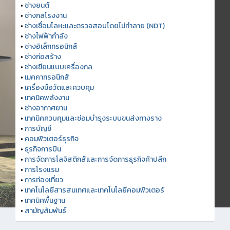
•
ช่างยนต์
•
ช่างกลโรงงาน
•
ช่างเชื่อมโลหะและตรวจสอบโดยไม่ทำลาย (NDT)
•
ช่างไฟฟ้ากำลัง
•
ช่างอิเล็กทรอนิกส์
•
ช่างก่อสร้าง
•
ช่างเขียนแบบเครื่องกล
•
เมคคาทรอนิกส์
•
เครื่องมือวัดและควบคุม
•
เทคนิคพลังงาน
•
ช่างอากาศยาน
•
เทคนิคควบคุมและซ่อมบำรุงระบบขนส่งทางราง
•
การบัญชี
•
คอมพิวเตอร์ธุรกิจ
•
ธุรกิจการบิน
•
การจัดการโลจิสติกส์และการจัดการธุรกิจค้าปลีก
•
การโรงแรม
•
การท่องเที่ยว
•
เทคโนโลยีสารสนเทศและเทคโนโลยีคอมพิวเตอร์
•
เทคนิคพื้นฐาน
•
สามัญสัมพันธ์