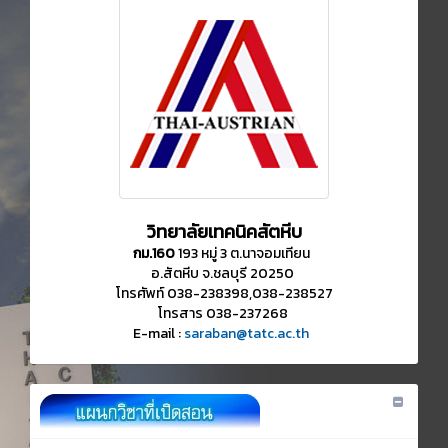
วิทยาลัยเทคนิคสัตหีบ
กม.160
193 หมู่ 3 ต.นาจอมเทียน
อ.สัตหีบ จ.ชลบุรี 20250
โทรศัพท์ 038-238398,038-238527
โทรสาร 038-237268
E-mail :
saraban@tatc.ac.th