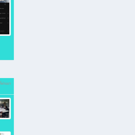
ี่ผ่านมา