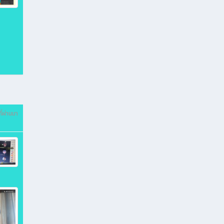
ี่ผ่านมา