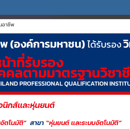
นอาชีพ