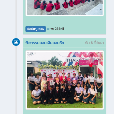
23641
อัลบั้มรูปภาพ
กิจกรรมออมเงินออมรัก
3 ปี ที่ผ่านมา