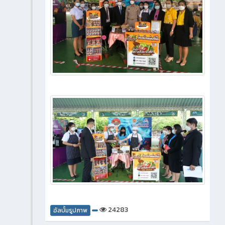
24283
อัลบั้มรูปภาพ