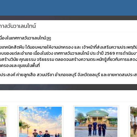
ทศกาลวันวาเลนไทน์
เนื่องในเทศกาลวันวาเลนไทน์
ัยเทคนิคสัตหีบ ได้มอบหมายให้งานปกครอง และ เจ้าหน้าที่ส่งเสริมความประพฤตินั
บของแต่ละอำเภอ เนื่องในช่วง เทศกาลวันวาเลนไทน์ ประจำปี 2569 การดำเนินงานด
ิมสร้างวินัย คุณธรรม จริยธรรม ตลอดจนสร้างความตระหนักรู้เกี่ยวกับการแสดง
ปกครองและชุมชนในพื้นที่
นกประสงค์ ค่ายลูกเสือ สวนปรีชา อำเภอชลบุรี จังหวัดชลบุรี และชายหาดสมประส