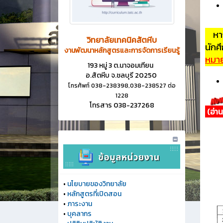
หา
วิทยาลัยเทคนิคสัตหีบ
นักศ
งานพัฒนาหลักสูตรและการจัดการเรียนรู้
หมาย
193 หมู่ 3 ต.นาจอมเทียน
อ.สัตหีบ จ.ชลบุรี 20250
โทรศัพท์ 038-238398,038-238527 ต่อ
1228
โทรสาร 038-237268
(อ่าน
อัพ
อัพ
•
นโยบายของวิทยาลัย
•
หลักสูตรที่เปิดสอน
•
ภาระงาน
•
บุคลากร