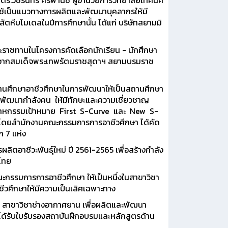
.วัชรินทร์ ศิริพานิช ผู้อำนวยการวิทยาลัยเทคนิค
ใช้เป็นแนวทางการผลิตและพัฒนาบุคลากรให้มี
หีบโมเดลในปีการศึกษานั้น ได้แก่ บริษัทสยามมิ
ะราชทานในโครงการคัดเลือกนักเรียน - นักศึกษา
58 จากสมเด็จพระเทพรัตนราชสุดาฯ สยามบรมราช
ศึกษาอาชีวศึกษาในการพัฒนาให้เป็นสถานศึกษา
ะพัฒนากำลังคน ให้มีทักษะและความเชี่ยวชาญ
าหกรรมเป้าหมาย First S-Curve และ New S-
ต โดยสำนักงานคณะกรรมการการอาชีวศึกษา ได้คัด
ก 7 แห่ง
อาชีวะพันธุ์ใหม่ ปี 2561-2565 เพื่อสร้างกำลัง
ไทย
รรมการการอาชีวศึกษา ให้เป็นหนึ่งในสาขาวิชา
วศึกษาให้มีความเป็นเลิศเฉพาะทาง
 สาขาวิชาช่างอากาศยาน เพื่อผลิตและพัฒนา
ได้รับใบรับรองสถาบันฝึกอบรมและหลักสูตรด้าน