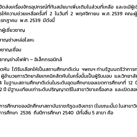
ื่องจักรอุปกรณ์ที่ทันสมัยมาเพิ่มเติมในส่วนที่เหลือ และจะมีผู้
ารให้ความช่วยเหลือครั้งที่ 2 ในวันที่ 2 พฤศจิกายน พ.ศ. 2539 คณะผู
กฎาคม พ.ศ. 2539 มีดังนี้
เชี่ยวชาญ
่างหล่อโลหะ
าญเชื่อม
งไฟฟ้า – อิเล็กทรอนิกส์
ีบ ได้รับเลือกให้เป็นสถานศึกษาดีเด่น ฯพณฯ ท่านรัฐมนตรีว่าการ
ผู้อำนวยการวิทยาลัยเทคนิคสัตหีบในครั้งนั้นเป็นผู้รับมอบ และวิทยา
 ในฐานะสถานศึกษาดีเด่นในระดับอุดมศึกษาของเขตการศึกษาที่ 12 ป
 2 ปี มีฐานะเทียบเท่าระดับปริญญาตรีในสาขาวิชาเครื่องกล และเปิดสอ
ารศึกษาของนักศึกษาสถาบันราชภัฏฉะเชิงเทรา (ในขณะนั้น) ในสาขาว
การศึกษา 2536 ถึงปีการศึกษา 2540 มีทั้งสิ้น 5 สาขา คือ