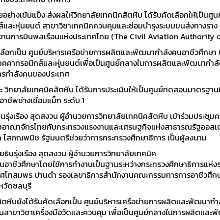
งเข้มแข็ง ส่งผลให้วิทยาลัยเทคนิคสัตหีบ ได้รับคัดเลือกให้เป็นศูน
ส์และหุ่นยนต์ สาขาวิชาเทคนิคควบคุมและซ่อมบำรุงระบบขนส่งทางราง 
งานการบินพลเรือนแห่งประเทศไทย (The Civil Aviation Authority 
ลือกเป็น ศูนย์บริหารเครือข่ายการผลิตและพัฒนากำลังคนอาชีวศึกษ
คาทรอนิกส์และหุ่นยนต์เพื่อเป็นศูนย์กลางในการผลิตและพัฒนากำล
การกำลังคนของประเทศ
ทยาลัยเทคนิคสัตหีบ ได้รับการประเมินให้เป็นศูนย์ทดสอบมาตรฐานฝี
าอาชีพช่างเชื่อมแม็ก ระดับ 1
่งเรือง สุดสงวน ผู้อำนวยการวิทยาลัยเทคนิคสัตหีบ เข้าร่วมประชุ
ราชอาณาจักรไทยกับกระทรวงแรงงานและเศรษฐกิจแห่งสาธารณรัฐออสเตร
โสภณพนิช รัฐมนตรีช่วยว่าการกระทรวงศึกษาธิการ เป็นผู้ลงนาม
นรุ่งเรือง สุดสงวน ผู้อำนวยการวิทยาลัยเทคนิค
ด้านอาชีวศึกษาโดยใช้การทำงานเป็นฐานระหว่างกระทรวงศึกษาธิการแห
าศโทสมพร ปานดำ รองเลขาธิการสำนักงานคณะกรรมการการอาชีวศึกษาเป
หวัดชลบุรี
ตหีบยังได้รับคัดเลือกเป็น ศูนย์บริหารเครือข่ายการผลิตและพัฒนาก
ขาวิชาเครื่องมือวัดและควบคุม เพื่อเป็นศูนย์กลางในการผลิตและ