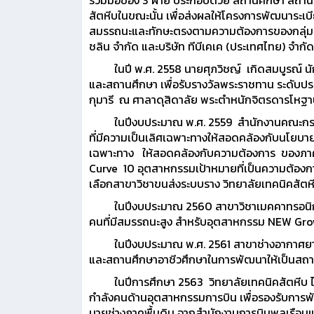
ร่วมมือของ 3 ฝ่าย ประกอบด้วย สถานศึกษา สถานปร
สัตหีบในขณะนั้น เพื่อส่งผลให้โครงการพัฒนาระ
สมรรถนะและทักษะตรงตามความต้องการของกลุ่มอุต
ชลิน จำกัด และบริษัท ทีบีเคเค (ประเทศไทย) จำกัด
ในปี พ.ศ. 2558 นายศุภวิชญ์ เกิดสมบูรณ์ นักศ
และสถานศึกษา เพื่อรับรางวัลพระราชทาน ระดับป
กุมารี ณ ศาลาดุสิดาลัย พระตำหนักจิตรดารโหฐ
ในปีงบประมาณ พ.ศ. 2559 สำนักงานคณะกรรมกา
ที่มีความเป็นเลิศเฉพาะทางให้สอดคล้องกับนโยบ
เฉพาะทาง ให้สอดคล้องกับความต้องการ ของภา
Curve 10 อุตสาหกรรมเป้าหมายที่เป็นความต้องก
เลือกสาขาวิชาขนส่งระบบราง วิทยาลัยเทคนิคสัตหี
ในปีงบประมาณ 2560 สาขาวิชาเมคคาทรอนิกส์ วิทย
คนที่มีสมรรถนะสูง สำหรับอุตสาหกรรม NEW Gr
ในปีงบประมาณ พ.ศ. 2561 สาขาช่างอากาศยาน วิ
และสถานศึกษาอาชีวศึกษาในการพัฒนาให้เป็นสถาน
ในปีการศึกษา 2563 วิทยาลัยเทคนิคสัตหีบ ได้จ
กำลังคนด้านอุตสาหกรรมการบิน เพื่อรองรับการพ
นายช่างภาคพื้นดิน จากสำนักงานการบินพลเรือน