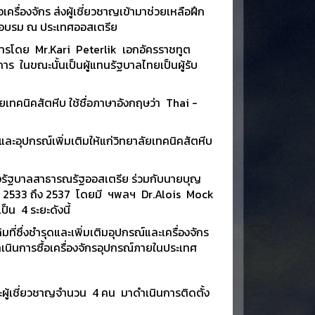
ื่องจักร ส่งผู้เชี่ยวชาญเข้ามาช่วยเหลือฝึก
ฝึกอบรม ณ ประเทศออสเตรีย
การโดย Mr.Kari Peterlik เอกอัครราชทูต
ในขณะนั้นเป็นผู้แทนรัฐบาลไทยเป็นผู้รับ
ทคนิคสัตหีบ ใช้ชื่อภาษาอังกฤษว่า Thai -
ุปกรณ์เพิ่มเติมให้แก่วิทยาลัยเทคนิคสัตหีบ
งรัฐบาลสาธารณรัฐออสเตรีย ร่วมกับนายบุญ
ต่ปี 2533 ถึง 2537 โดยมี ฯพลฯ Dr.Alois Mock
็น 4 ระยะดังนี้
ซึ่งชำรุดและเพิ่มเติมอุปกรณ์และเครื่องจักร
นินการซื้อเครื่องจักรอุปกรณ์ภายในประเทศ
ู้เชี่ยวชาญจำนวน 4 คน มาดำเนินการติดตั้ง