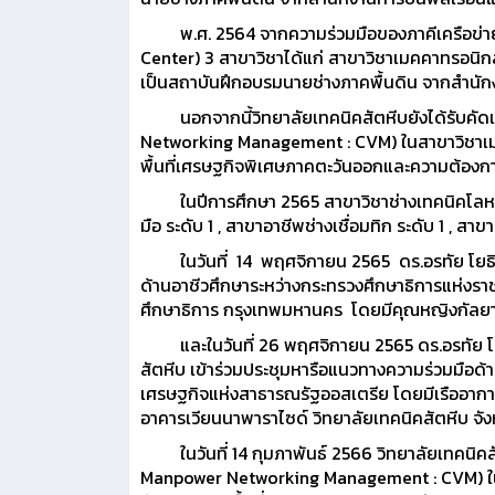
พ.ศ. 2564 จากความร่วมมือของภาคีเครือข่ายอย่า
Center) 3 สาขาวิชาได้แก่ สาขาวิชาเมคคาทรอนิก
เป็นสถาบันฝึกอบรมนายช่างภาคพื้นดิน จากสำนัก
นอกจากนี้วิทยาลัยเทคนิคสัตหีบยังได้รับคัดเ
Networking Management : CVM) ในสาขาวิชาเมค
พื้นที่เศรษฐกิจพิเศษภาคตะวันออกและความต้อง
ในปีการศึกษา 2565 สาขาวิชาช่างเทคนิคโลหะ วิ
มือ ระดับ 1 , สาขาอาชีพช่างเชื่อมทิก ระดับ 1 , สาข
ในวันที่ 14 พฤศจิกายน 2565 ดร.อรทัย โยธินรุ
ด้านอาชีวศึกษาระหว่างกระทรวงศึกษาธิการแห่ง
ศึกษาธิการ กรุงเทพมหานคร โดยมีคุณหญิงกัลยา 
และในวันที่ 26 พฤศจิกายน 2565 ดร.อรทัย โยธิ
สัตหีบ เข้าร่วมประชุมหารือแนวทางความร่วมมือ
เศรษฐกิจแห่งสาธารณรัฐออสเตรีย โดยมีเรืออาก
อาคารเวียนนาพาราไซด์ วิทยาลัยเทคนิคสัตหีบ จัง
ในวันที่ 14 กุมภาพันธ์ 2566 วิทยาลัยเทคนิคสั
Manpower Networking Management : CVM) ในสา