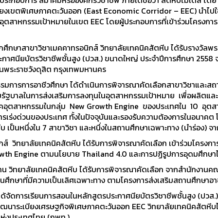
ะกอบการ สมาคมหรือองค์กรวิชาชีพ ภายใต้ชื่อว่า สัตหีบโมเดล โดย ดร
เบียงเขตพิเศษภาคตะวันออก (East Economic Corridor – EEC) นำไป
สาหกรรมเป้าหมายในเขต EEC โดยผู้ประกอบการที่เข้าร่วมโครงการสัต
ึกษาสาขาวิชาเมคคาทรอนิกส์ วิทยาลัยเทคนิคสัตหีบ ได้รับรางวัลพร
ระกาศนียบัตรวิชาชีพชั้นสูง (ปวส.) ขนาดใหญ่ ประจำปีการศึกษา 25
านพระราชวังดุสิต กรุงเทพมหานคร
รการอาชีวศึกษา ได้ดำเนินการพิจารณาคัดเลือกสาขาวิชาและสถาน
ายรัฐบาลในการส่งเสริมการลงทุนในอุตสาหกรรมเป้าหมาย เพื่อผลิตแล
คอุตสาหกรรมในกลุ่ม New Growth Engine ของประเทศใน 10 อุตส
ารเร่งด่วนของประเทศ ทั้งในปัจจุบันและรองรับความต้องการในอนาค
บ เป็นหนึ่งใน 7 สาขาวิชา และหนึ่งในสถานศึกษาเฉพาะทาง (นำร่อง) จา
าลัยเทคนิคสัตหีบ ได้รับการพิจารณาคัดเลือก เข้าร่วมโครงการผลิต
owth Engine ตามนโยบาย Thailand 4.0 และการปฏิรูปการอุดมศึกษา
ทยาลัยเทคนิคสัตหีบ ได้รับการพิจารณาคัดเลือก จากสำนักงานคณะก
ศึกษาที่มีความเป็นเลิศเฉพาะทาง ตามโครงการส่งเสริมสถานศึกษาอาชี
ัดการเรียนการสอนในหลักสูตรประกาศนียบัตรวิชาชีพชั้นสูง (ปวส.)
ัฒนาระเบียงเศรษฐกิจพิเศษภาคตะวันออก EEC วิทยาลัยเทคนิคสัตหีบ
แห่งประเทศไทย (กพท.)