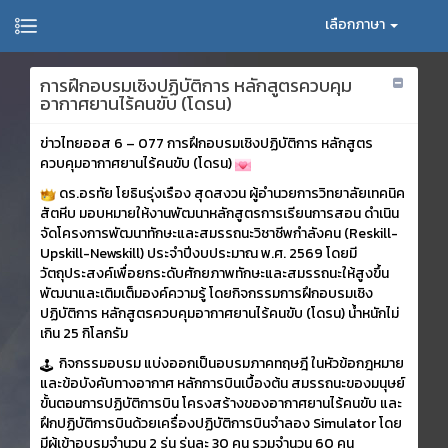
เลือกภาษา
การฝึกอบรมเชิงปฏิบัติการ หลักสูตรควบคุม
อากาศยานไร้คนขับ (โดรน)
ข่าวไทยออส 6 – 077 การฝึกอบรมเชิงปฏิบัติการ หลักสูตร
ควบคุมอากาศยานไร้คนขับ (โดรน)
ดร.อรทัย โยธินรุ่งเรือง สุดสงวน ผู้อำนวยการวิทยาลัยเทคนิค
สัตหีบ มอบหมายให้งานพัฒนาหลักสูตรการเรียนการสอน ดำเนิน
จัดโครงการพัฒนาทักษะและสมรรถนะวิชาชีพกำลังคน (Reskill-
Upskill-Newskill) ประจำปีงบประมาณ พ.ศ. 2569 โดยมี
วัตถุประสงค์เพื่อยกระดับศักยภาพทักษะและสมรรถนะให้สูงขึ้น
พัฒนาและเติมเต็มองค์ความรู้ โดยกิจกรรมการฝึกอบรมเชิง
ปฏิบัติการ หลักสูตรควบคุมอากาศยานไร้คนขับ (โดรน) น้ำหนักไม่
เกิน 25 กิโลกรัม
กิจกรรมอบรม แบ่งออกเป็นอบรมภาคทฤษฎี ​ในหัวข้อกฎหมาย
และข้อบังคับทางอากาศ หลักการบินเบื้องต้น สมรรถนะของมนุษย์
ขั้นตอนการปฏิบัติการบิน โครงสร้างของอากาศยานไร้คนขับ และ
ฝึกปฏิบัติการบินด้วยเครื่องปฏิบัติการบินจำลอง Simulator โดย
มีผู้เข้าอบรมจำนวน 2 รุ่น รุ่นละ 30 คน รวมจำนวน 60 คน