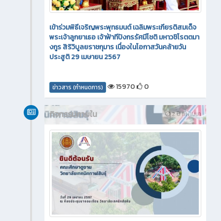
เข้าร่วมพิธีเจริญพระพุทธมนต์ เฉลิมพระเกียรติสมเด็จ
พระเจ้าลูกยาเธอ เจ้าฟ้าทีปังกรรัศมีโชติ มหาวชิโรตตมา
งกูร สิริวิบูลยราชกุมาร เนื่องในโอกาสวันคล้ายวัน
ประสูติ 29 เมษายน 2567
15970
0
ข่าวสาร (กำหนดการ)
กิจกรรมภายใน
2 ปี ที่ผ่านมา