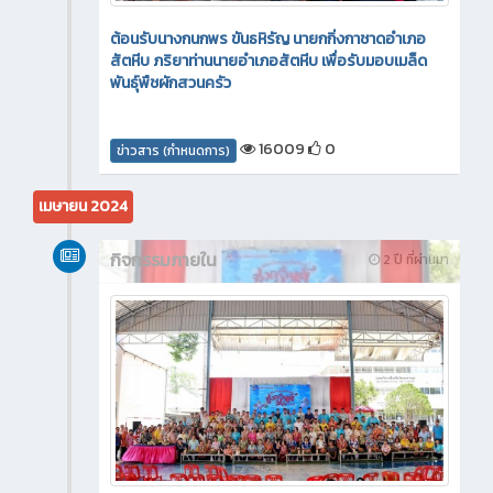
ต้อนรับนางกนกพร ขันธหิรัญ นายกกิ่งกาชาดอำเภอ
สัตหีบ ภริยาท่านนายอำเภอสัตหีบ เพื่อรับมอบเมล็ด
พันธุ์พืชผักสวนครัว
16009
0
ข่าวสาร (กำหนดการ)
เมษายน 2024
กิจกรรมภายใน
2 ปี ที่ผ่านมา