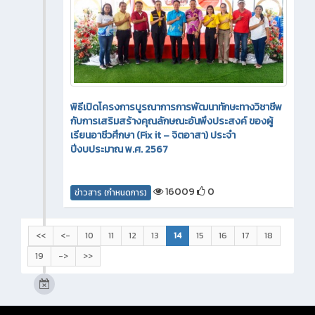
พิธีเปิดโครงการบูรณาการการพัฒนาทักษะทางวิชาชีพ
กับการเสริมสร้างคุณลักษณะอันพึงประสงค์ ของผู้
เรียนอาชีวศึกษา (Fix it – จิตอาสา) ประจำ
ปีงบประมาณ พ.ศ. 2567
16009
0
ข่าวสาร (กำหนดการ)
<<
<-
10
11
12
13
14
15
16
17
18
19
->
>>