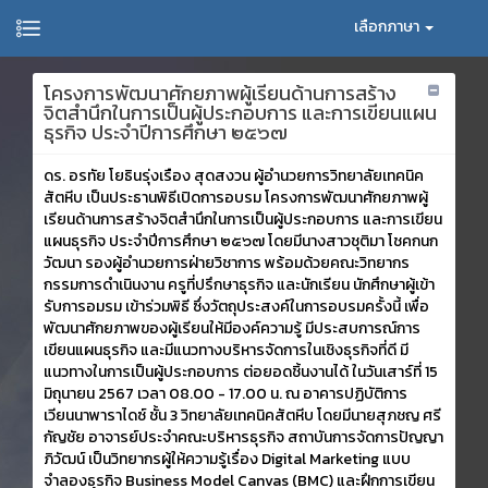
เลือกภาษา
โครงการพัฒนาศักยภาพผู้เรียนด้านการสร้าง
จิตสำนึกในการเป็นผู้ประกอบการ และการเขียนแผน
ธุรกิจ ประจำปีการศึกษา ๒๕๖๗
ดร. อรทัย โยธินรุ่งเรือง สุดสงวน ผู้อำนวยการวิทยาลัยเทคนิค
สัตหีบ เป็นประธานพิธีเปิดการอบรม โครงการพัฒนาศักยภาพผู้
เรียนด้านการสร้างจิตสำนึกในการเป็นผู้ประกอบการ และการเขียน
แผนธุรกิจ ประจำปีการศึกษา ๒๕๖๗ โดยมีนางสาวชุติมา โชคกนก
วัฒนา รองผู้อำนวยการฝ่ายวิชาการ พร้อมด้วยคณะวิทยากร
กรรมการดำเนินงาน ครูที่ปรึกษาธุรกิจ และนักเรียน นักศึกษาผู้เข้า
รับการอมรม เข้าร่วมพิธี ซึ่งวัตถุประสงค์ในการอบรมครั้งนี้ เพื่อ
พัฒนาศักยภาพของผู้เรียนให้มีองค์ความรู้ มีประสบการณ์การ
เขียนแผนธุรกิจ และมีแนวทางบริหารจัดการในเชิงธุรกิจที่ดี มี
แนวทางในการเป็นผู้ประกอบการ ต่อยอดชิ้นงานได้ ในวันเสาร์ที่ 15
มิถุนายน 2567 เวลา 08.00 - 17.00 น. ณ อาคารปฏิบัติการ
เวียนนาพาราไดซ์ ชั้น 3 วิทยาลัยเทคนิคสัตหีบ โดยมีนายสุภชญ ศรี
กัญชัย อาจารย์ประจำคณะบริหารธุรกิจ สถาบันการจัดการปัญญา
ภิวัฒน์ เป็นวิทยากรผู้ให้ความรู้เรื่อง Digital Marketing แบบ
จำลองธุรกิจ Business Model Canvas (BMC) และฝึกการเขียน