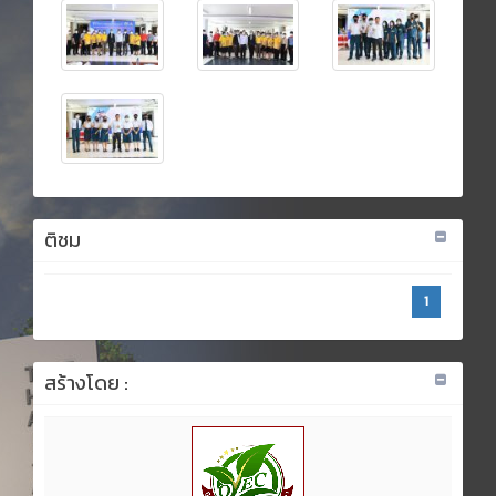
ติชม
1
สร้างโดย :