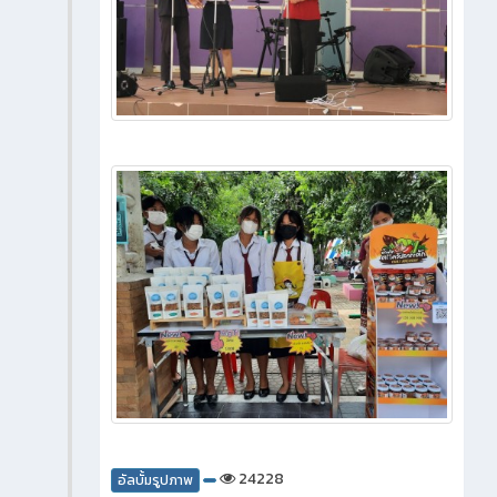
24228
อัลบั้มรูปภาพ