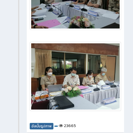
23665
อัลบั้มรูปภาพ