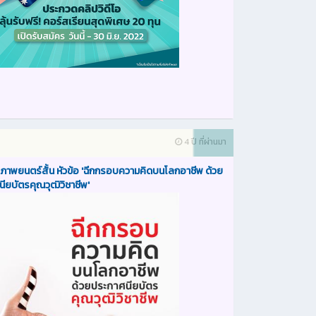
4 ปี ที่ผ่านมา
าพยนตร์สั้น หัวข้อ 'ฉีกกรอบความคิดบนโลกอาชีพ ด้วย
ียบัตรคุณวุฒิวิชาชีพ'