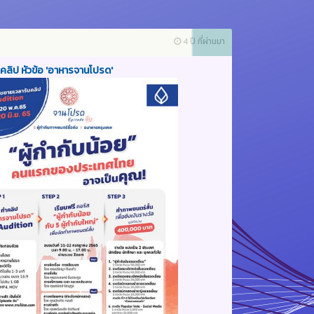
4 ปี ที่ผ่านมา
ลิป หัวข้อ 'อาหารจานโปรด'