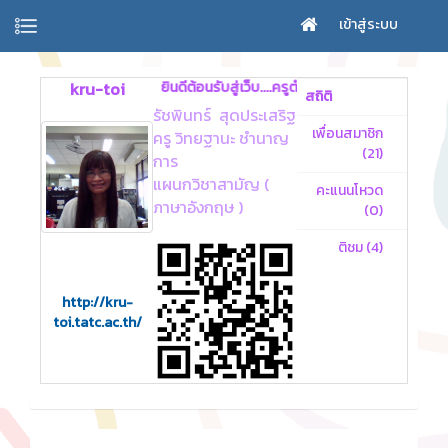
เข้าสู่ระบบ
kru-toi
ยินดีต้อนรับสู่เว็บ....ครูต๋อย
สถิติ
รัชพินทร์ สุดประเสริฐ
เพื่อนสมาชิก
ครู วิทยฐานะ ชำนาญ
42
(21)
การ
แผนกวิชาสามัญ (
คะแนนโหวด
0
ภาษาอังกฤษ )
(0)
ติชม (4)
13
http://kru-
toi.tatc.ac.th/