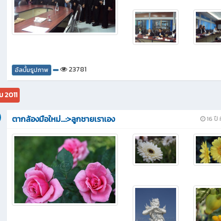
23781
อัลบั้มรูปภาพ
ม 2011
ตากล้องมือใหม่...:>ลูกชายเราเอง
16 ปี ท