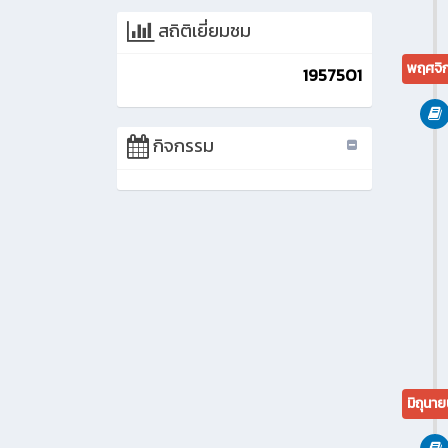
สถิติเยี่ยมชม
พฤศจิก
1957501
กิจกรรม
มิถุนาย