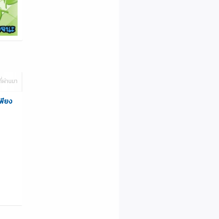
ี่ผ่านมา
พียง