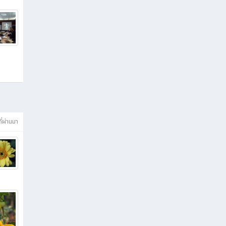
ี่ผ่านมา