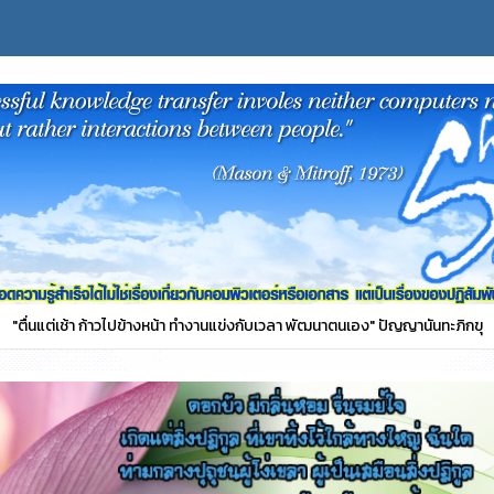
"ตื่นแต่เช้า ก้าวไปข้างหน้า ทำงานแข่งกับเวลา พัฒนาตนเอง" ปัญญานันทะภิกขุ