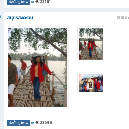
23781
อัลบั้มรูปภาพ
สมุทรสงคราม
18 ปี ท
23696
อัลบั้มรูปภาพ