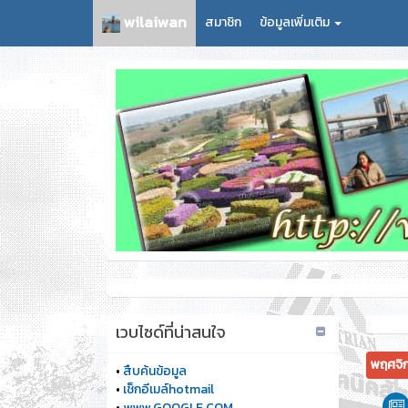
wilaiwan
สมาชิก
ข้อมูลเพิ่มเติม
เวบไซด์ที่น่าสนใจ
พฤศจิ
•
สืบค้นข้อมูล
•
เช็กอีเมล์hotmail
•
www.GOOGLE.COM