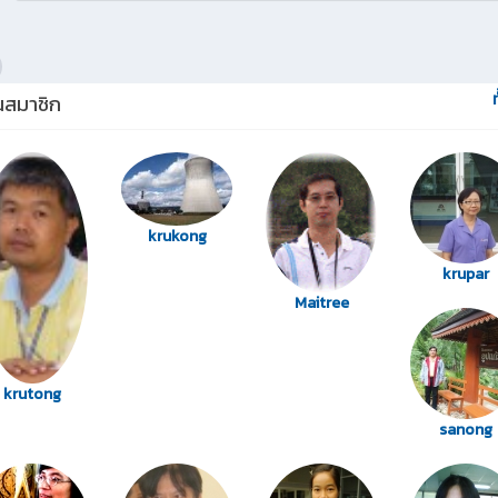
อนสมาชิก
krukong
krupar
Maitree
krutong
sanong