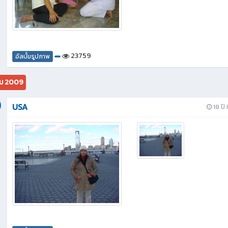
23759
อัลบั้มรูปภาพ
ม 2009
USA
18 ปี ท