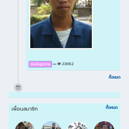
23862
อัลบั้มรูปภาพ
ทั้งหมด
ทั้งหมด
เพื่อนสมาชิก