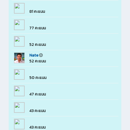
81 คะแนน
77 คะแนน
52 คะแนน
Nate
52 คะแนน
50 คะแนน
47 คะแนน
43 คะแนน
43 คะแนน