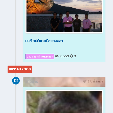
มนต์เสน่ห์แห่งเมืองสงขลา
16659
0
ข่าวสาร (กำหนดการ)
มกราคม 2009
ข่าวสาร
18 ปี ที่ผ่านมา