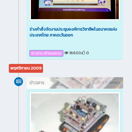
ร่างคำสั่งจัดงานประชุมองค์การวิชาชีพในอนาคตแห่ง
ประเทศไทย ภาคตะวันออก
16603
0
ข่าวสาร (กำหนดการ)
พฤศจิกายน 2009
ข่าวสาร
17 ปี ที่ผ่านมา