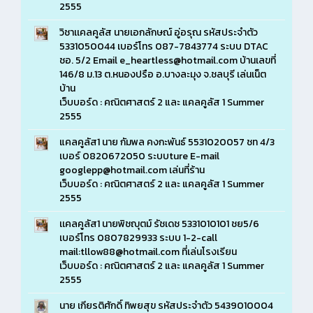
2555
วิชาเเคลคูลัส นายเอกลักษณ์ อู่อรุณ รหัสประจำตัว
5331050044 เบอร์โทร 087-7843774 ระบบ DTAC
ชอ. 5/2 Email e_heartless@hotmail.com บ้านเลขที่
146/8 ม.13 ต.หนองปรือ อ.บางละมุง จ.ชลบุรี เล่นเน็ต
บ้าน
เว็บบอร์ด : คณิตศาสตร์ 2 และ แคลคูลัส 1 Summer
2555
แคลคูลัส1 นาย กัมพล คงกะพันธ์ 5531020057 ชท 4/3
เบอร์ 0820672050 ระบบture E-mail
googlepp@hotmail.com เล่นที่ร้าน
เว็บบอร์ด : คณิตศาสตร์ 2 และ แคลคูลัส 1 Summer
2555
เเคลคูลัส1 นายพิชญุตม์ รัชเดช 5331010101 ชย5/6
เบอร์โทร 0807829933 ระบบ 1-2-call
mail:tllow88@hotmail.com ที่เล่นโรงเรียน
เว็บบอร์ด : คณิตศาสตร์ 2 และ แคลคูลัส 1 Summer
2555
นาย เกียรติศักดิ์ ทิพยสุข รหัสประจำตัว 5439010004