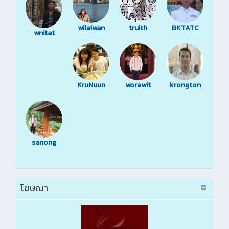
wilaiwan
truith
BKTATC
wnitat
KruNuun
worawit
krongton
sanong
โฆษณา