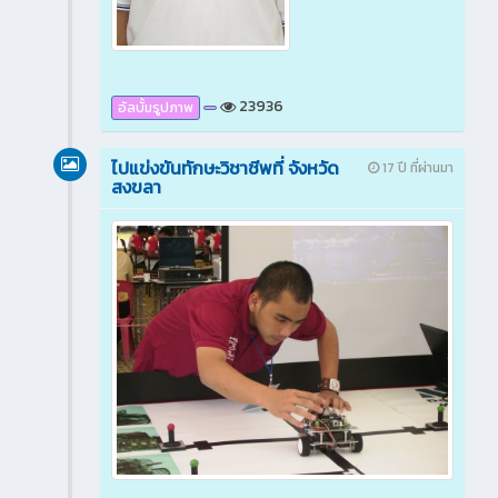
23936
อัลบั้มรูปภาพ
ไปแข่งขันทักษะวิชาชีพที่ จังหวัด
17 ปี ที่ผ่านมา
สงขลา