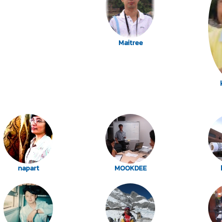
Maitree
napart
MOOKDEE