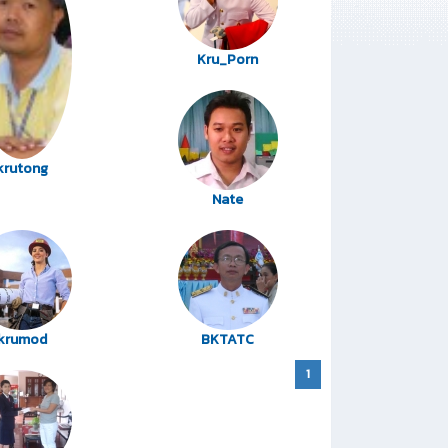
Kru_Porn
krutong
Nate
krumod
BKTATC
1