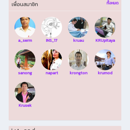
ทั้งหมด
เพื่อนสมาชิก
a_serm
INS_17
kruau
KRUpitaya
sanong
napart
krongton
krumod
Krusek