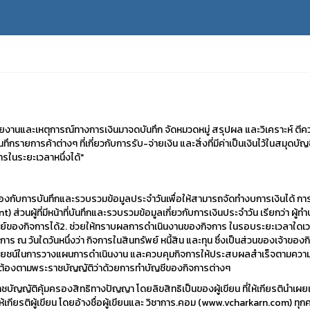
านและเหตุการณ์ทางการเงินมาจดบันทึก จัดหมวดหมู่ สรุปผล และวิเคราะห์ ตีคว
นทึกรายการค้าต่างๆ ที่เกี่ยวกับการรับ-จ่ายเงิน และสิ่งที่มีค่าเป็นเงินไว้ในสมุ
ในระยะเวลาหนึ่งได้"
้องกับการบันทึกและรวบรวมข้อมูลประจำวันเพื่อให้สามารถจัดทำงบการเงินได้ กา
nt) ส่วนผู้ที่มีหน้าที่บันทึกและรวบรวมข้อมูลเกี่ยวกับการเงินประจำวัน เรียกว่า
พย์ของกิจการได้2. ช่วยให้ทราบผลการดำเนินงานของกิจการ ในรอบระยะเวลาใดเวลา
าร ณ วันใดวันหนึ่งว่า กิจการในสินทรัพย์ หนี้สิน และทุน ซึ่งเป็นส่วนของเจ้าข
ระโยชน์ในการวางแผนการดำเนินงาน และควบคุมกิจการให้ประสบผลสำเร็จตามความมุ่ง
กต้องตามพระราชบัญญัติว่าด้วยการทำบัญชีของกิจการต่างๆ
ราชบัญญัติคุ้มครองสิทธิทางปัญญา โดยลิขสิทธิเป็นของผู้เขียน ที่ให้เกียรตินำเผ
้เกียรติผู้เขียน โดยอ้างชื่อผู้เขียนและ วิชาการ.คอม (www.vcharkarn.com) ทุก