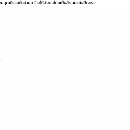
อขอบคุณที่ร่วมกันช่วยสร้างให้สังคมไทยเป็นสังคมแห่งปัญญา