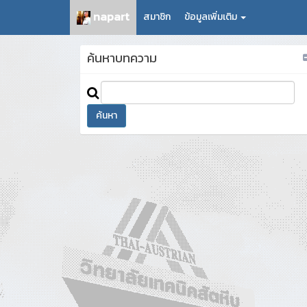
napart
สมาชิก
ข้อมูลเพิ่มเติม
ค้นหาบทความ