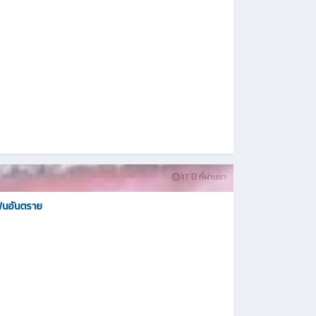
17 ปี ที่ผ่านมา
ฟันอันตราย