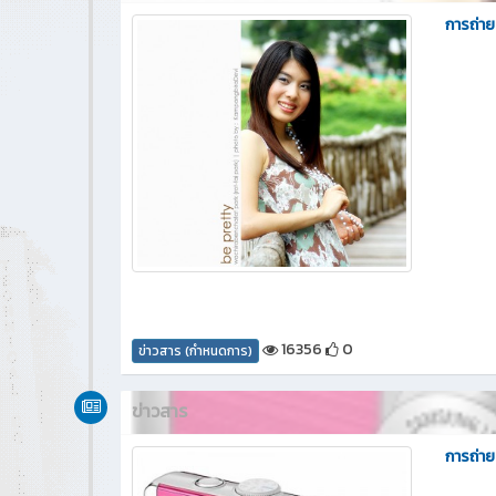
การถ่า
16356
0
ข่าวสาร (กำหนดการ)
ข่าวสาร
การถ่า