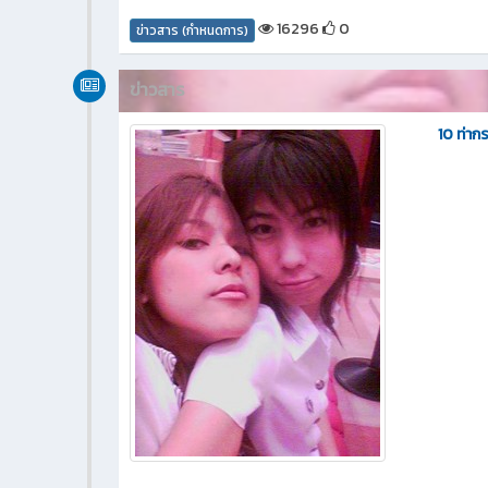
16296
0
ข่าวสาร (กำหนดการ)
ข่าวสาร
10 ท่าก