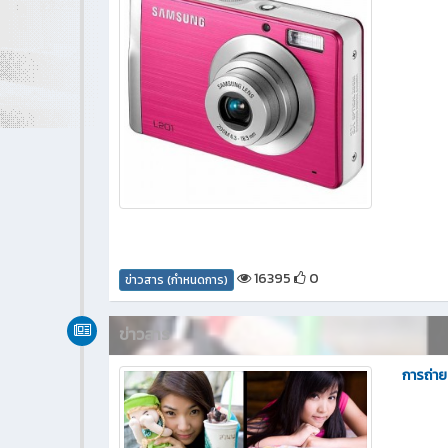
16395
0
ข่าวสาร (กำหนดการ)
ข่าวสาร
การถ่า