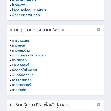
•
โชว์อาคาซ่าพัทยา
•
โชว์ทิฟฟานี่
•
โรงละครโคลีเซี่ยมพัทยา
•
พัทยา ดอลฟิน เวิลด์
>งานอุตสาหกรรมงานบริการ<
•
บาร์เทนเดอร์
•
อาชีพเชฟ
•
อาชีพแม่บ้าน
•
พนักงานต้อนรับโรงแรม
•
ลาเต้อาร์ท
•
แกะสลักผลไม้
•
จัดดอกไม้โรงแรม
•
พับกลีบดอกบัว
•
การร้อยมาลัย
•
การทำบายศรี
•
การทําเค้ก
มาเรียนรู้ภาษา EN เพื่อเข้าสู่สากล