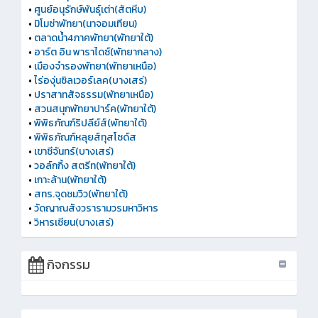
•
ศูนย์อนุรักษ์พันธุ์เต่า(สัตหีบ)
•
มิโมซ่าพัทยา(นาจอมเทียน)
•
ตลาดน้ำ4ภาคพัทยา(พัทยาใต้)
•
อาร์ต อิน พาราไดซ์(พัทยากลาง)
•
เมืองจำรองพัทยา(พัทยาเหนือ)
•
ไร่องุ่นซิลเวอร์เลค(บางเสร่)
•
ปราสาทสัจธรรม(พัทยาเหนือ)
•
สวนสนุกพัทยาปาร์ค(พัทยาใต้)
•
พิพิธภัณฑ์ริปลีย์ส์(พัทยาใต้)
•
พิพิธภัณฑ์หลุยส์ทุสโซด์ส
•
เขาชีจันทร์(บางเสร่)
•
วอล์กกิ้ง สตรีท(พัทยาใต้)
•
เกาะล้าน(พัทยาใต้)
•
สทร.จุดชมวิว(พัทยาใต้)
•
วัดญาณสังวรารามวรมหาวิหาร
•
วิหารเซียน(บางเสร่)
กิจกรรม