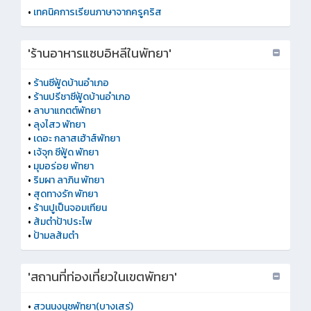
•
เทคนิคการเรียนภาษาจากครูคริส
'ร้านอาหารแซบอิหลีในพัทยา'
•
ร้านซีฟู้ดบ้านอำเภอ
•
ร้านปรีชาซีฟู้ดบ้านอำเภอ
•
ลาบาแกตต์พัทยา
•
ลุงไสว พัทยา
•
เดอะ กลาสเฮ้าส์พัทยา
•
เจ้จุก ซีฟู้ด พัทยา
•
มุมอร่อย พัทยา
•
ริมผา ลาภิน พัทยา
•
สุดทางรัก พัทยา
•
ร้านปูเป็นจอมเทียน
•
ส้มตำป้าประไพ
•
ป้ามลส้มตำ
'สถานที่ท่องเที่ยวในเขตพัทยา'
•
สวนนงนุชพัทยา(บางเสร่)