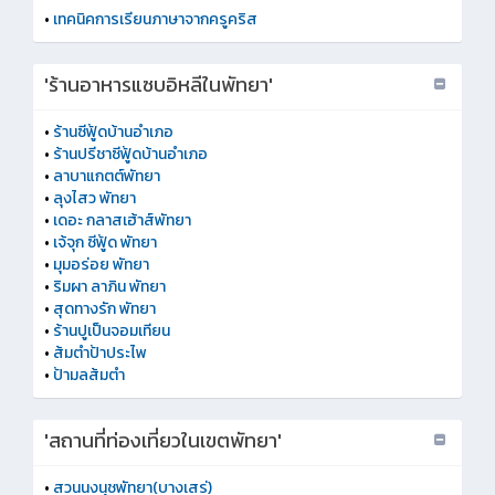
•
เทคนิคการเรียนภาษาจากครูคริส
'ร้านอาหารแซบอิหลีในพัทยา'
•
ร้านซีฟู้ดบ้านอำเภอ
•
ร้านปรีชาซีฟู้ดบ้านอำเภอ
•
ลาบาแกตต์พัทยา
•
ลุงไสว พัทยา
•
เดอะ กลาสเฮ้าส์พัทยา
•
เจ้จุก ซีฟู้ด พัทยา
•
มุมอร่อย พัทยา
•
ริมผา ลาภิน พัทยา
•
สุดทางรัก พัทยา
•
ร้านปูเป็นจอมเทียน
•
ส้มตำป้าประไพ
•
ป้ามลส้มตำ
'สถานที่ท่องเที่ยวในเขตพัทยา'
•
สวนนงนุชพัทยา(บางเสร่)