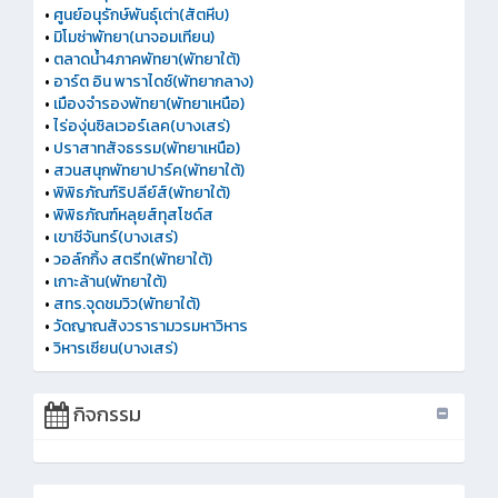
•
ศูนย์อนุรักษ์พันธุ์เต่า(สัตหีบ)
•
มิโมซ่าพัทยา(นาจอมเทียน)
•
ตลาดน้ำ4ภาคพัทยา(พัทยาใต้)
•
อาร์ต อิน พาราไดซ์(พัทยากลาง)
•
เมืองจำรองพัทยา(พัทยาเหนือ)
•
ไร่องุ่นซิลเวอร์เลค(บางเสร่)
•
ปราสาทสัจธรรม(พัทยาเหนือ)
•
สวนสนุกพัทยาปาร์ค(พัทยาใต้)
•
พิพิธภัณฑ์ริปลีย์ส์(พัทยาใต้)
•
พิพิธภัณฑ์หลุยส์ทุสโซด์ส
•
เขาชีจันทร์(บางเสร่)
•
วอล์กกิ้ง สตรีท(พัทยาใต้)
•
เกาะล้าน(พัทยาใต้)
•
สทร.จุดชมวิว(พัทยาใต้)
•
วัดญาณสังวรารามวรมหาวิหาร
•
วิหารเซียน(บางเสร่)
กิจกรรม