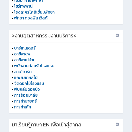
•
โชว์อาคาซ่าพัทยา
•
โชว์ทิฟฟานี่
•
โรงละครโคลีเซี่ยมพัทยา
•
พัทยา ดอลฟิน เวิลด์
>งานอุตสาหกรรมงานบริการ<
•
บาร์เทนเดอร์
•
อาชีพเชฟ
•
อาชีพแม่บ้าน
•
พนักงานต้อนรับโรงแรม
•
ลาเต้อาร์ท
•
แกะสลักผลไม้
•
จัดดอกไม้โรงแรม
•
พับกลีบดอกบัว
•
การร้อยมาลัย
•
การทำบายศรี
•
การทําเค้ก
มาเรียนรู้ภาษา EN เพื่อเข้าสู่สากล