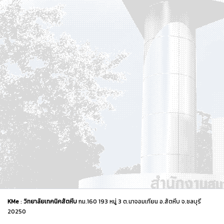
KMe
:
วิทยาลัยเทคนิคสัตหีบ
กม.160 193 หมู่ 3 ต.นาจอมเทียน อ.สัตหีบ จ.ชลบุรี
20250