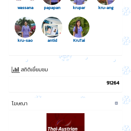
wassana
papapan
krupar
kru-ang
kru-sao
antid
KruTai
สถิติเยี่ยมชม
91264
โฆษณา