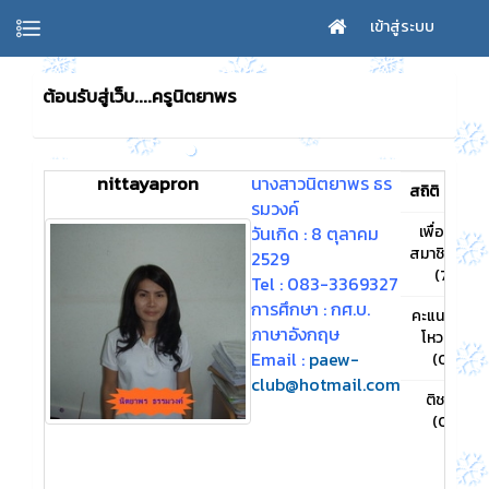
เข้าสู่ระบบ
ยินดีต้อนรับสู่เว็บ....ครูนิตยาพร
nittayapron
นางสาวนิตยาพร ธร
สถิติ
รมวงค์
วันเกิด : 8 ตุลาคม
เพื่อน
14
สมาชิก
2529
(7)
Tel : 083-3369327
การศึกษา : กศ.บ.
คะแนน
0
ภาษาอังกฤษ
โหวด
Email :
paew-
(0)
club@hotmail.com
ติชม
0
(0)