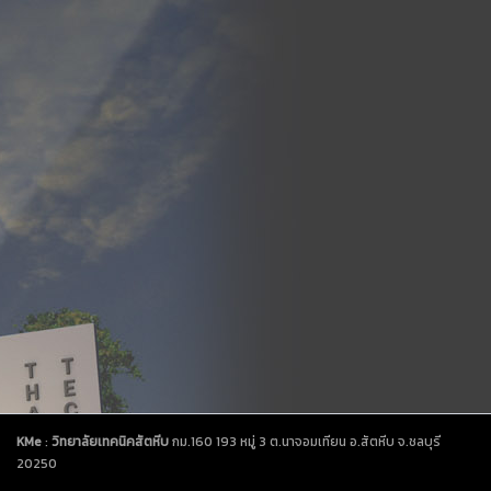
KMe
:
วิทยาลัยเทคนิคสัตหีบ
กม.160 193 หมู่ 3 ต.นาจอมเทียน อ.สัตหีบ จ.ชลบุรี
20250