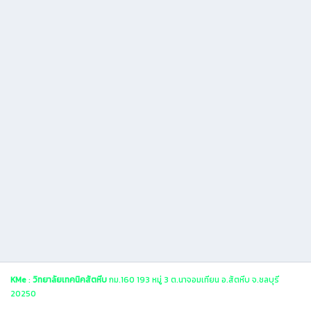
KMe
:
วิทยาลัยเทคนิคสัตหีบ
กม.160 193 หมู่ 3 ต.นาจอมเทียน อ.สัตหีบ จ.ชลบุรี
20250