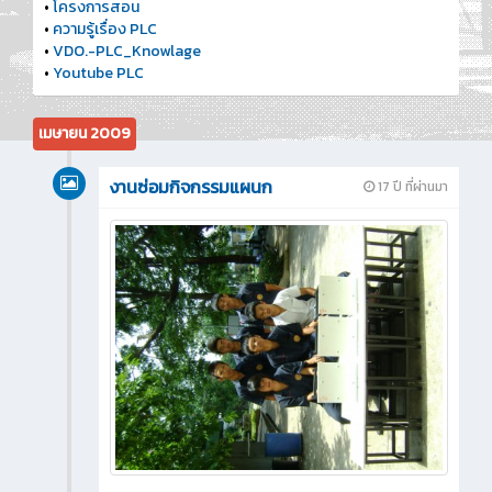
•
โครงการสอน
•
ความรู้เรื่อง PLC
•
VDO.-PLC_Knowlage
•
Youtube PLC
เมษายน 2009
งานซ่อมกิจกรรมแผนก
17 ปี ที่ผ่านมา