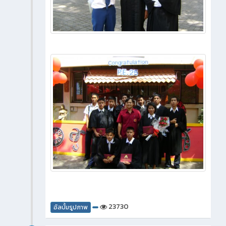
23730
อัลบั้มรูปภาพ