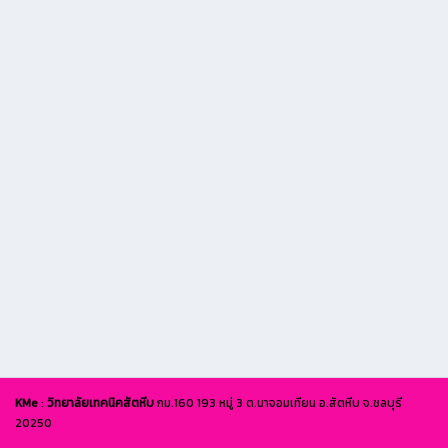
KMe
:
วิทยาลัยเทคนิคสัตหีบ
กม.160 193 หมู่ 3 ต.นาจอมเทียน อ.สัตหีบ จ.ชลบุรี
20250