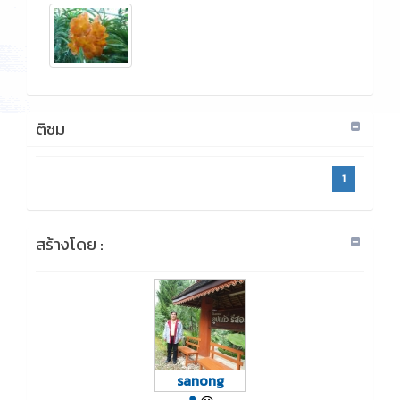
ติชม
1
สร้างโดย :
sanong