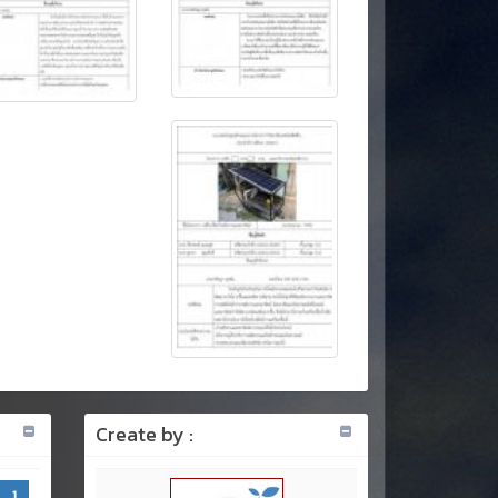
Create by :
1