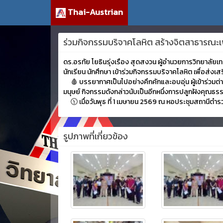
Thai-Austrian
ร่วมกิจกรรมบริจาคโลหิต สร้างจิตสาธารณะเพ
ดร.อรทัย โยธินรุ่งเรือง สุดสงวน ผู้อำนวยการวิทยาลั
นักเรียน นักศึกษา เข้าร่วมกิจกรรมบริจาคโลหิต เพื่อส่ง
🩸 บรรยากาศเป็นไปอย่างคึกคักและอบอุ่น ผู้เข้าร่วมต่
มนุษย์ กิจกรรมดังกล่าวนับเป็นอีกหนึ่งการปลูกฝังคุณธรร
🕦 เมื่อวันพุธ ที่ 1 เมษายน 2569 ณ หอประชุมสถานีตำรว
รูปภาพที่เกี่ยวข้อง