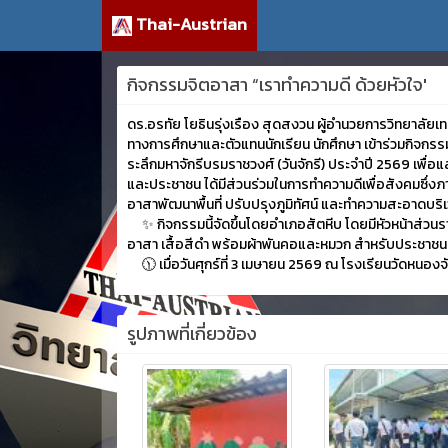
Thai-Austrian
กิจกรรมจิตอาสา “เราทำความดี ด้วยหัวใจ'
ดร.อรทัย โยธินรุ่งเรือง สุดสงวน ผู้อำนวยการวิทยาลั
ทางการศึกษาและตัวแทนนักเรียน นักศึกษา เข้าร่วมกิจกร
ระลึกมหาจักรีบรมราชวงศ์ (วันจักรี) ประจำปี 2569 เพื
และประชาชน ได้มีส่วนร่วมในการทำความดีเพื่อสังคมซึ่ง
อาสาพัฒนาพื้นที่ ปรับปรุงภูมิทัศน์ และทำความสะอาดบ
✨ กิจกรรมนี้จัดขึ้นโดยอำเภอสัตหีบ โดยมีหัวหน้าส่วนร
อาสา เสื้อสีดำ พร้อมผ้าพันคอและหมวก สำหรับประชาชน
🕦 เมื่อวันศุกร์ที่ 3 เมษายน 2569 ณ โรงเรียนวัดหนองจั
รูปภาพที่เกี่ยวข้อง