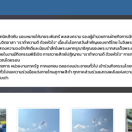
ยเทคนิคสัตหีบ มอบหมายให้นายระพินทร์ พลสงคราม รองผู้อำนวยการฝ่ายกิจการนั
รมจิตอาสา “เราทำความดี ด้วยหัวใจ” เนื่องในโอกาสวันสำคัญของชาติไทย ในวัน
่อแสดงความจงรักภักดีและน้อมรำลึกในพระมหากรุณาธิคุณของพระบาทสมเด็จพระเจ้
ภายในงานมีกิจกรรมพิธีเปิด การถวายสัตย์ปฏิญาณ “เราทำความดี ด้วยหัวใจ” กา
ริเวณโดยรอบ
าชการ หน่วยงานภาครัฐ ภาคเอกชน ตลอดจนประชาชนทั่วไป เข้าร่วมกิจกรรมโดยพร้อม
ทั่วไปขอความร่วมมือแต่งกายโทนสุภาพสีดำ ทุกภาคส่วนร่วมแสดงพลังแห่งความส
บเต่า