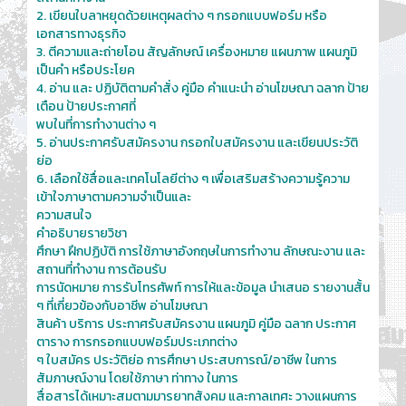
2. เขียนใบลาหยุดด้วยเหตุผลต่าง ๆ กรอกแบบฟอร์ม หรือ
เอกสารทางธุรกิจ
3. ตีความและถ่ายโอน สัญลักษณ์ เครื่องหมาย แผนภาพ แผนภูมิ
เป็นคำ หรือประโยค
4. อ่าน และ ปฏิบัติตามคำสั่ง คู่มือ คำแนะนำ อ่านโฆษณา ฉลาก ป้าย
เตือน ป้ายประกาศที่
พบในที่การทำงานต่าง ๆ
5. อ่านประกาศรับสมัครงาน กรอกใบสมัครงาน และเขียนประวัติ
ย่อ
6. เลือกใช้สื่อและเทคโนโลยีต่าง ๆ เพื่อเสริมสร้างความรู้ความ
เข้าใจภาษาตามความจำเป็นและ
ความสนใจ
คำอธิบายรายวิชา
ศึกษา ฝึกปฏิบัติ การใช้ภาษาอังกฤษในการทำงาน ลักษณะงาน และ
สถานที่ทำงาน การต้อนรับ
การนัดหมาย การรับโทรศัพท์ การให้และข้อมูล นำเสนอ รายงานสั้น
ๆ ที่เกี่ยวข้องกับอาชีพ อ่านโฆษณา
สินค้า บริการ ประกาศรับสมัครงาน แผนภูมิ คู่มือ ฉลาก ประกาศ
ตาราง การกรอกแบบฟอร์มประเภทต่าง
ๆ ใบสมัคร ประวัติย่อ การศึกษา ประสบการณ์/อาชีพ ในการ
สัมภาษณ์งาน โดยใช้ภาษา ท่าทาง ในการ
สื่อสารได้เหมาะสมตามมารยาทสังคม และกาลเทศะ วางแผนการ