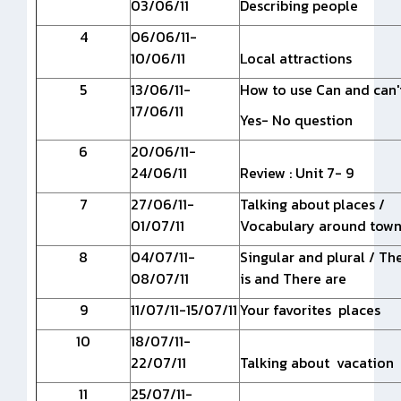
03/06/11
Describing people
4
06/06/11-
10/06/11
Local attractions
5
13/06/11-
How to use Can and can'
17/06/11
Yes- No question
6
20/06/11-
24/06/11
Review : Unit 7- 9
7
27/06/11-
Talking about places /
01/07/11
Vocabulary around tow
8
04/07/11-
Singular and plural / Th
08/07/11
is and There are
9
11/07/11-15/07/11
Your favorites places
10
18/07/11-
22/07/11
Talking about vacation
11
25/07/11-