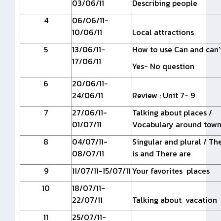
03/06/11
Describing people
4
06/06/11-
10/06/11
Local attractions
5
13/06/11-
How to use Can and can'
17/06/11
Yes- No question
6
20/06/11-
24/06/11
Review : Unit 7- 9
7
27/06/11-
Talking about places /
01/07/11
Vocabulary around tow
8
04/07/11-
Singular and plural / Th
08/07/11
is and There are
9
11/07/11-15/07/11
Your favorites places
10
18/07/11-
22/07/11
Talking about vacation
11
25/07/11-