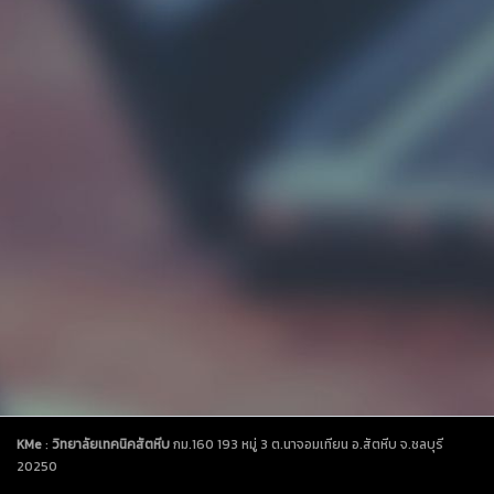
KMe
:
วิทยาลัยเทคนิคสัตหีบ
กม.160 193 หมู่ 3 ต.นาจอมเทียน อ.สัตหีบ จ.ชลบุรี
20250