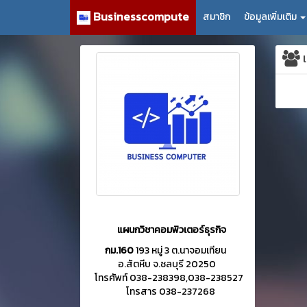
Businesscompute
สมาชิก
ข้อมูลเพิ่มเติม
เ
แผนกวิชาคอมพิวเตอร์ธุรกิจ
กม.160
193 หมู่ 3 ต.นาจอมเทียน
อ.สัตหีบ จ.ชลบุรี 20250
โทรศัพท์ 038-238398,038-238527
โทรสาร 038-237268