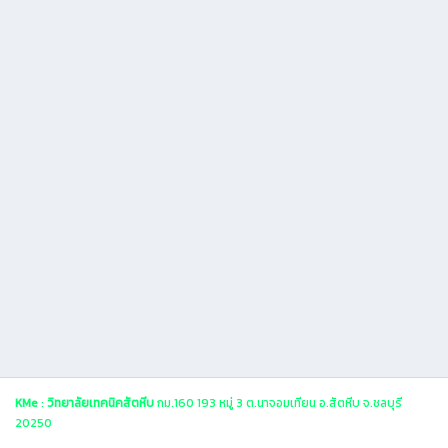
KMe
:
วิทยาลัยเทคนิคสัตหีบ
กม.160 193 หมู่ 3 ต.นาจอมเทียน อ.สัตหีบ จ.ชลบุรี
20250