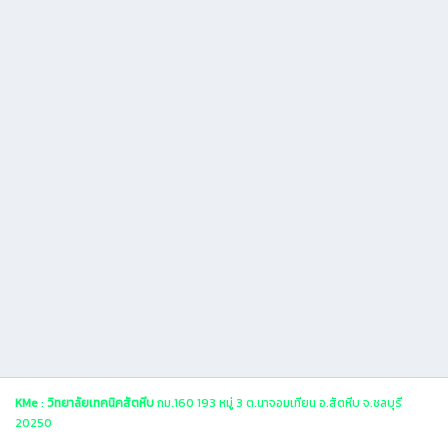
KMe
:
วิทยาลัยเทคนิคสัตหีบ
กม.160 193 หมู่ 3 ต.นาจอมเทียน อ.สัตหีบ จ.ชลบุรี
20250