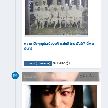
พระยารัษฎานุประดิษฐมหิศรภักดี โดย พันธ์ศักดิ์ พล
อินทร์
16182
0
ข่าวสาร (กำหนดการ)
ข่าวสาร
14 ปี ที่ผ่านมา