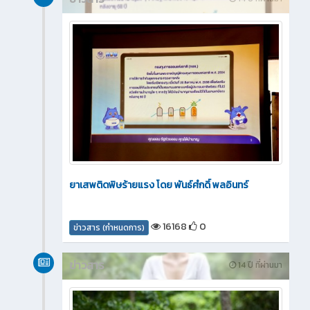
ยาเสพติดพิษร้ายแรง โดย พันธ์ศํกดิ์ พลอินทร์
16168
0
ข่าวสาร (กำหนดการ)
ข่าวสาร
14 ปี ที่ผ่านมา