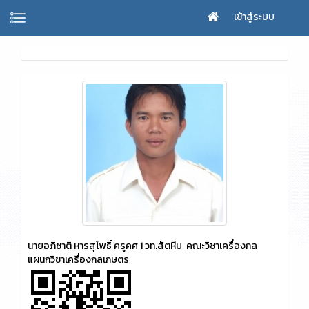
เข้าสู่ระบบ
นายอภิชาติ หารสุโพธิ์ ครูคศ 1 วท.สัตหีบ คณะวิชาเครื่องกล
แผนกวิชาเครื่องกลเกษตร