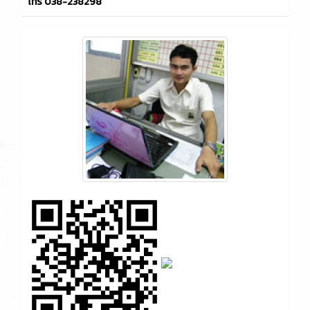
โทร 038-238298