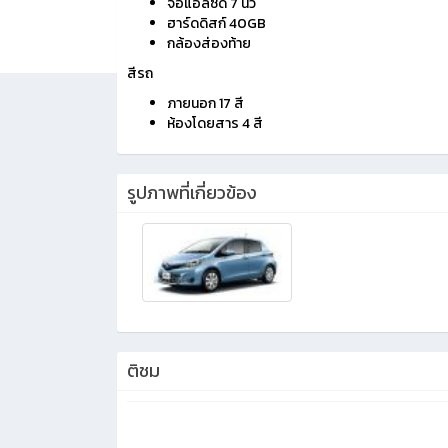
จอแอลซีดี 7 นิ้ว
ฮาร์ดดิสก์ 40GB
กล้องส่องท้าย
สีรถ
ภายนอก 17 สี
ห้องโดยสาร 4 สี
รูปภาพที่เกี่ยวข้อง
ติชม