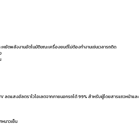
ะหยัดพลังงานอัตโนมัติขณะเครื่องยนต์ไม่ต้องทำงานเช่นเวลารถติด
ง
น
r UV ลดแสงอัลตราไวโอเลตจากภายนอกรถได้ 99% สำหรับผู้โดยสารแถวหน้าแล
ศหนาวเย็น