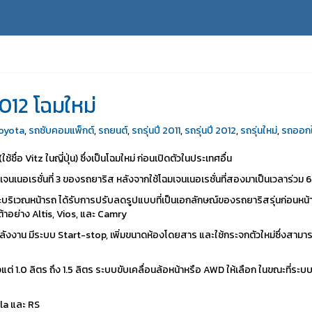
 2012 โฉมใหม่
oyota
,
รถซับคอมแพ็กต์
,
รถยนต์
,
รถรุ่นปี 2011
,
รถรุ่นปี 2012
,
รถรุ่นใหม่
,
รถออกใ
ช้ชื่อ Vitz ในญี่ปุ่น) ซึ่งเป็นโฉมใหม่ ก่อนเปิดตัวในประเทศอื่น
เจนเนอเรชั่นที่ 3 ของรถยาริส หลังจากใช้โฉมเจนเนอเรชั่นที่สองมาเป็นเวลาร่วม 6
ริเวณหน้ารถ ได้รับการปรับลดรูปแบบที่เป็นเอกลักษณ์ของรถยาริสรุ่นก่อนหน้าคือ
้าอย่าง Altis, Vios, และ Camry
รใช้พลังงาน มีระบบ Start-stop, เพิ่มขนาดห้องโดยสาร และใช้กระจกตัวใหม่ซึ่
ตั้งแต่ 1.0 ลิตร ถึง 1.5 ลิตร ระบบขับเคลื่อนล้อหน้าหรือ AWD ให้เลือก ในขณะที่ร
ewla และ RS