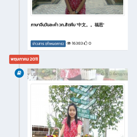
ภาษาจีนวันละคำ วท.สัตหีบ '中文。。福思'
16383
0
ข่าวสาร (กำหนดการ)
พฤษภาคม 2011
บทความ
15 ปี ที่ผ่านมา