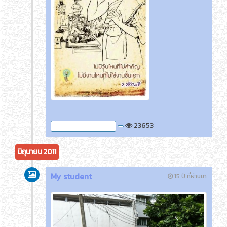
23653
ภาพกิจกรรมของครูติ๊ด
มิถุนายน 2011
My student
15 ปี ที่ผ่านมา