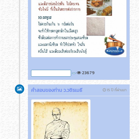
23679
ภาพกิจกรรมของครูติ๊ด
คำสอนของท่าน ว.วชิรเมธี
15 ปี ที่ผ่านมา