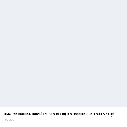
KMe
:
วิทยาลัยเทคนิคสัตหีบ
กม.160 193 หมู่ 3 ต.นาจอมเทียน อ.สัตหีบ จ.ชลบุรี
20250