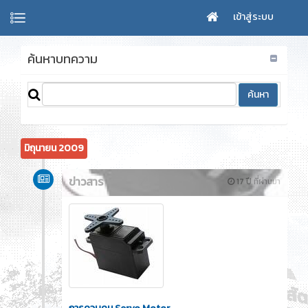
เข้าสู่ระบบ
ค้นหาบทความ
มิถุนายน 2009
ข่าวสาร
17 ปี ที่ผ่านมา