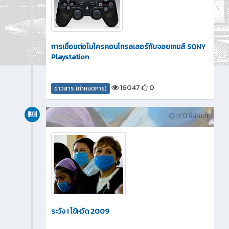
การเชื่อมต่อไมโครคอนโทรลเลอร์กับจอยเกมส์ SONY
Playstation
16047
0
ข่าวสาร (กำหนดการ)
ข่าวสาร
17 ปี ที่ผ่านมา
ระวัง ! ไข้หวัด 2009