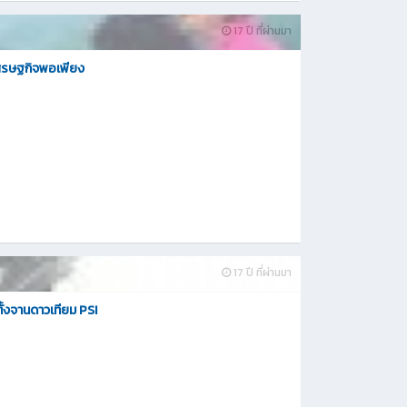
17 ปี ที่ผ่านมา
ศรษฐกิจพอเพียง
17 ปี ที่ผ่านมา
ั้งจานดาวเทียม PSI